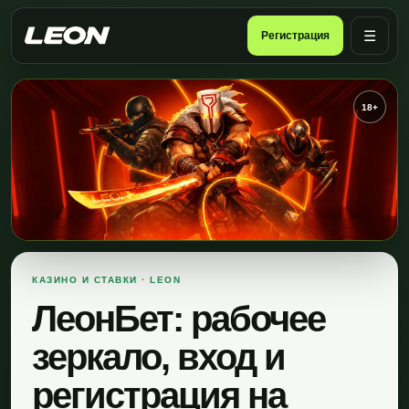
☰
Регистрация
18+
КАЗИНО И СТАВКИ · LEON
ЛеонБет: рабочее
зеркало, вход и
регистрация на