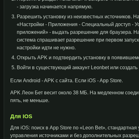
- загрузка начинается напрямую.
Разрешить установку из неизвестных источников. На 
«Настройки - Приложения - Специальный доступ - У
приложений» - выдать разрешение для браузера. На
система спрашивает разрешение при первом запуск
настройки идти не нужно.
Открыть APK и подтвердить установку в появившемс
Войти в существующий аккаунт Leonbet или создать
Если Android - APK с сайта. Если iOS - App Store.
APK Леон Бет весит около 38 МБ. На медленном соеди
пять, не меньше.
Для IOS
Для iOS: поиск в App Store по «Leon Bet», стандартная
управления источниками и без дополнительных разре