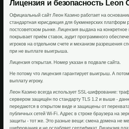
Лицензия и безопасность Leon 
Официальный сайт Леон Казино работает на основании
стандартная юрисдикция для букмекерских платформ 
постсоветском рынке. Лицензия выдана на конкретное
покрывает приём ставок, аудит программного обеспече
игроков на отдельном счете и механизм разрешения сп
при не выплате выигрыша.
Лицензия открытая. Номер указан в подвале сайта.
Не потому что лицензия гарантирует выигрыш. А потом
выплату игроку.
Леон Казино всегда использует SSL-шифрование: тра
сервером защищён по стандарту TLS 1.2 и выше - дан
передаются в открытом виде и защищены от перехват
публичных сетей Wi-Fi. Адрес в строке браузера на зер
защиты - тот же. Это разные вещи: смена домена не м
шифрования и не ослабляет сертификат. Лицензия пл