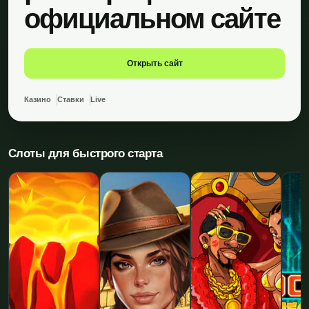
официальном сайте
Открыть сайт
Казино
Ставки
Live
Слоты для быстрого старта