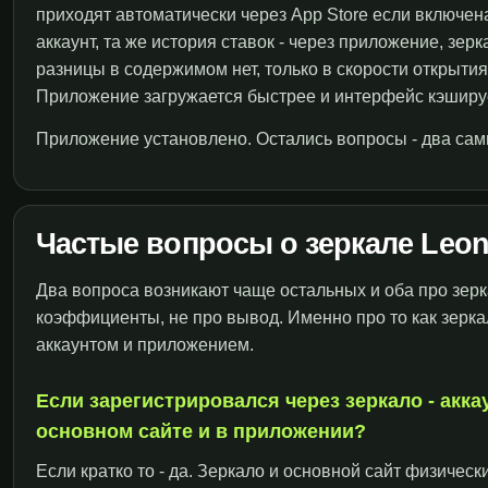
приходят автоматически через App Store если включена
аккаунт, та же история ставок - через приложение, зерк
разницы в содержимом нет, только в скорости открытия
Приложение загружается быстрее и интерфейс кэшируе
Приложение установлено. Остались вопросы - два сам
Частые вопросы о зеркале Leon
Два вопроса возникают чаще остальных и оба про зерк
коэффициенты, не про вывод. Именно про то как зерка
аккаунтом и приложением.
Если зарегистрировался через зеркало - акка
основном сайте и в приложении?
Если кратко то - да. Зеркало и основной сайт физическ