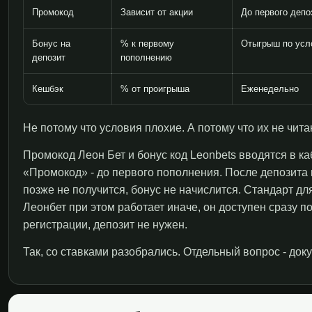
Промокод
Зависит от акции
До первого депо
Бонус на
% к первому
Отыгрыш по усл
депозит
пополнению
Кешбэк
% от проигрыша
Еженедельно
Не потому что условия плохие. А потому что их не чита
Промокод Леон Бет и бонус код Leonbets вводятся в каб
«Промокод» - до первого пополнения. После депозита 
позже не получится, бонус не начислится. Стандарт дл
Леонбет при этом работает иначе, он доступен сразу 
регистрации, депозит не нужен.
Так, со ставками разобрались. Отдельный вопрос - док