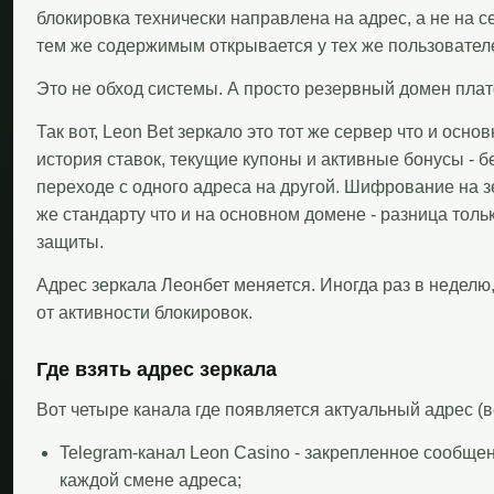
блокировка технически направлена на адрес, а не на 
тем же содержимым открывается у тех же пользовател
Это не обход системы. А просто резервный домен пла
Так вот, Leon Bet зеркало это тот же сервер что и основ
история ставок, текущие купоны и активные бонусы - б
переходе с одного адреса на другой. Шифрование на з
же стандарту что и на основном домене - разница тольк
защиты.
Адрес зеркала Леонбет меняется. Иногда раз в неделю,
от активности блокировок.
Где взять адрес зеркала
Вот четыре канала где появляется актуальный адрес (
Telegram-канал Leon Casino - закрепленное сообще
каждой смене адреса;