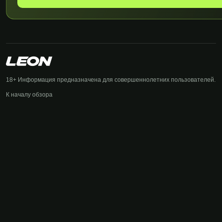
18+ Информация предназначена для совершеннолетних пользователей.
К началу обзора